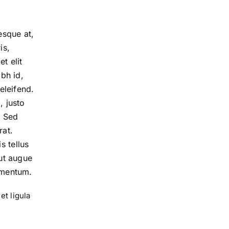
esque at,
is,
t elit
ibh id,
eleifend.
, justo
. Sed
rat.
s tellus
 ut augue
ementum.
et ligula