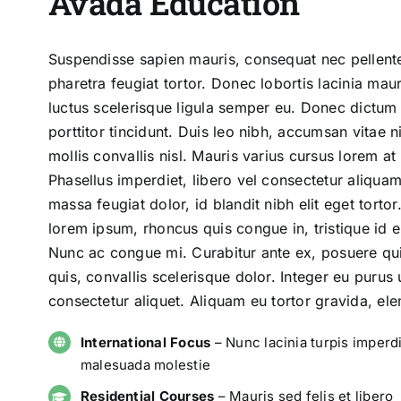
Avada Education
Suspendisse sapien mauris, consequat nec pellent
pharetra feugiat tortor. Donec lobortis lacinia maur
luctus scelerisque ligula semper eu. Donec dictum e
porttitor tincidunt. Duis leo nibh, accumsan vitae n
mollis convallis nisl. Mauris varius cursus lorem at 
Phasellus imperdiet, libero vel consectetur aliquam
massa feugiat dolor, id blandit nibh elit eget tortor
lorem ipsum, rhoncus quis congue in, tristique id e
Nunc ac congue mi. Curabitur ante ex, posuere qui
quis, convallis scelerisque dolor. Integer eu purus
consectetur aliquet. Aliquam eu tortor gravida, el
International Focus
– Nunc lacinia turpis imperdi
malesuada molestie
Residential Courses
– Mauris sed felis et libero