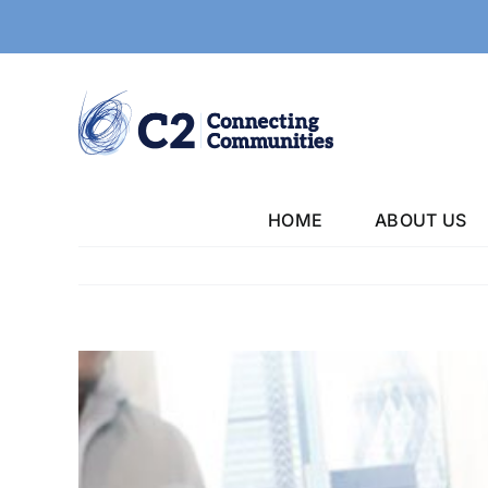
Skip
to
content
HOME
ABOUT US
View
Larger
Image