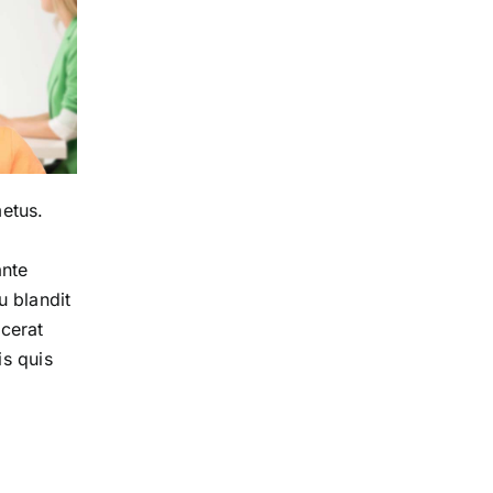
metus.
ante
u blandit
acerat
is quis