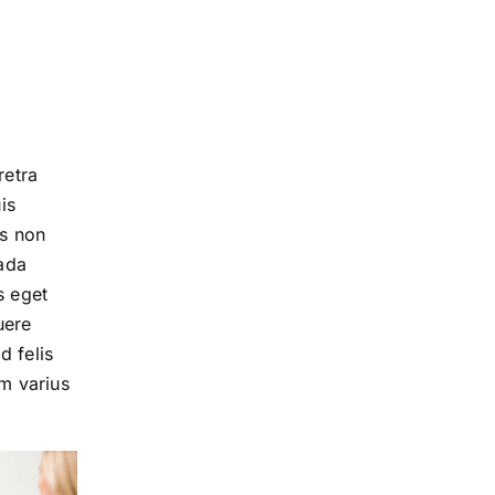
retra
is
us non
uada
s eget
uere
d felis
um varius