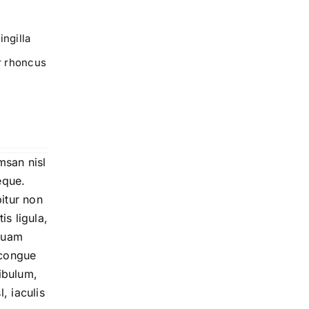
ingilla
r rhoncus
msan nisl
eque.
bitur non
s ligula,
 quam
 congue
tibulum,
, iaculis